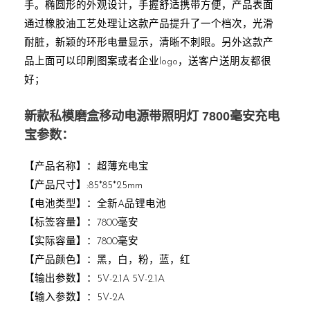
手。椭圆形的外观设计，手握舒适携带方便，产品表面
通过橡胶油工艺处理让这款产品提升了一个档次，光滑
耐脏，新颖的环形电量显示，清晰不刺眼。另外这款产
品上面可以印刷图案或者企业logo，送客户送朋友都很
好；
新款私模磨盒移动电源带照明灯 7800毫安充电
宝参数：
【产品名称】：超薄充电宝
【产品尺寸】:85*85*25mm
【电池类型】：全新A品锂电池
【标签容量】：7800毫安
【实际容量】：7800毫安
【产品颜色】：黑，白，粉，蓝，红
【输出参数】：5V-2.1A 5V-2.1A
【输入参数】：5V-2A