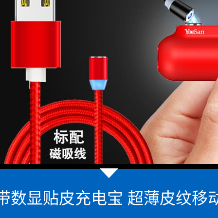
带数显贴皮充电宝 超薄皮纹移