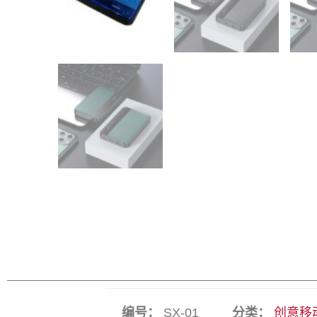
编号：
SX-01
分类：
创意移