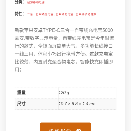
分类：
超薄移动电源
特性：
,
,
三合一自带线充电宝
自带线充电宝
自带线移动电源
新款苹果安卓TYPE-C三合一自带线充电宝5000
毫安,带数字显示电量，自带线充电宝是今年很流
行的款式，全镜面屏简单大气，多功能长线接口
一线三用，体积小巧出行携带方便。这款充电宝
比较薄，内置耐充聚合物电芯，智能快充即插即
用；
重量
120 g
尺寸
10.7 × 6.8 × 1.4 cm
咨询报价