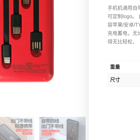
手机机通用自带
可定制logo
容苹果/安卓/
充电蓄电，无
得无比轻松，
重量
尺寸