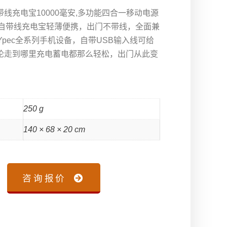
线充电宝10000毫安,多功能四合一移动电源
。 自带线充电宝轻薄便携，出门不带线，全面兼
TYpec全系列手机设备，自带USB输入线可给
论走到哪里充电蓄电都那么轻松，出门从此变
250 g
140 × 68 × 20 cm
咨询报价