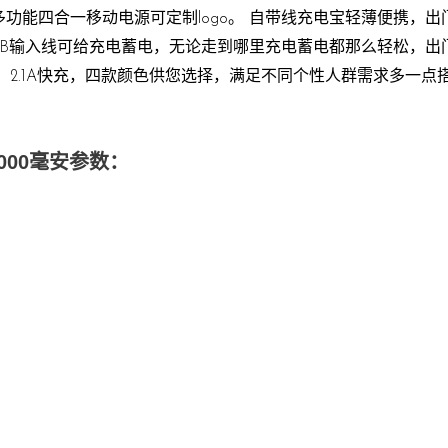
,多功能四合一移动电源可定制logo。 自带线充电宝轻薄便携，
带USB输入线可给充电蓄电，无论走到哪里充电蓄电都那么轻松，
，2.1A快充，四款颜色供您选择，满足不同个性人群需求多一点
000毫安参数：